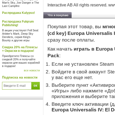
Man's Sky, Joe Danger и The
Interactive AB All rights reserved. 
Last Campfire
Распродажа Kalypso!
Что я покупаю
Распродажа Fulqrum
Publishing!
Покупая этот товар, вы
мгно
В акции участвуют Fell Seal:
(cd key) Europa Universalis
Arbiter's Mark, Deep Sky
Derelicts, серия King's
сразу после оплаты.
Bounty и другие игры
Скидка 20% на Плексы
Как начать
играть в Europa U
+ Окраски в подарок!
Pack
:
Приобретите Плексы со
скидкой 20% и получайте
окраски для ваших кораблей
Если не установлен Steam
в подарок!
все новости
Войдите в свой аккаунт St
у вас его еще нет.
Подписка на новости
Выберите пункт «Активиров
«Игры» либо нажмите «Доб
приложения и выберите там
Введите ключ активации (
Europa Universalis IV: El