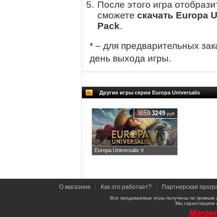
После этого игра отобрази
сможете
скачать Europa Un
Pack
.
* – для предварительных зак
день выхода игры.
Другие игры серии Europa Universalis
3659
3249
руб
Europa Universalis V
О магазине
|
Как это работает?
|
Партнерская прогр
Все продаваемые игры получены по прямым 
Мы гарантируем 