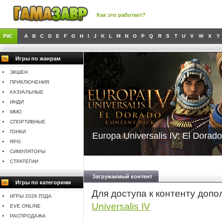
Как это работает?
A
B
C
D
E
F
G
H
I
J
K
L
M
N
O
P
Q
R
S
T
U
V
W
X
Y
Игры по жанрам
ЭКШЕН
ПРИКЛЮЧЕНИЯ
КАЗУАЛЬНЫЕ
ИНДИ
MMO
СПОРТИВНЫЕ
ГОНКИ
Europa Universalis IV: El Dorad
RPG
СИМУЛЯТОРЫ
СТРАТЕГИИ
Загружаемый контент
Игры по категориям
Для доступа к контенту доп
ИГРЫ 2026 ГОДА
Universalis IV
EVE ONLINE
РАСПРОДАЖА