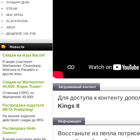
ЛУЧШАЯ ЦЕНА
STEAM
MAC ИГРЫ
PLAYSTATION
XBOX
ДЕШЕВЛЕ 100 РУБ
Новости
Скидки на игры Nacon!
В акции участвуют
Warhammer: Chaosbane,
Welcome to ParadiZe и
другие игры
Скидки на Warhammer
40,000: Rogue Trader!
Загружаемый контент
Отличная CRPG по
Для доступа к контенту доп
Warhammer 40,000!
Kings II
Распродажа издателя
META Publishing!
На каталог издателя
действуют скидки до 85%
Информация
Распродажа Hello
Восстаньте из пепла потряс
Games!
В акции участвуют игры No