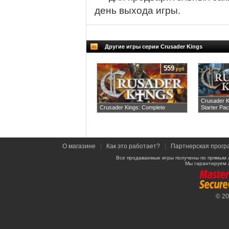
день выхода игры.
Другие игры серии Crusader Kings
559
руб
Crusader K
Crusader Kings: Complete
Starter Pa
О магазине
|
Как это работает?
|
Партнерская прогр
Все продаваемые игры получены по прямым 
Мы гарантируем 
© 2