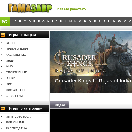
Как это работает?
A
B
C
D
E
F
G
H
I
J
K
L
M
N
O
P
Q
R
S
T
U
V
W
X
Y
Игры по жанрам
ЭКШЕН
ПРИКЛЮЧЕНИЯ
КАЗУАЛЬНЫЕ
ИНДИ
MMO
СПОРТИВНЫЕ
ГОНКИ
Crusader Kings II: Rajas of India
RPG
СИМУЛЯТОРЫ
СТРАТЕГИИ
Видео
Игры по категориям
ИГРЫ 2026 ГОДА
EVE ONLINE
РАСПРОДАЖА