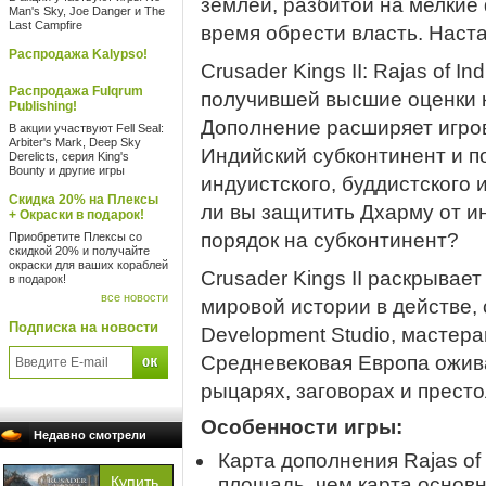
землей, разбитой на мелкие
Man's Sky, Joe Danger и The
Last Campfire
время обрести власть. Наст
Распродажа Kalypso!
Crusader Kings II: Rajas of I
Распродажа Fulqrum
получившей высшие оценки кр
Publishing!
Дополнение расширяет игров
В акции участвуют Fell Seal:
Arbiter's Mark, Deep Sky
Индийский субконтинент и по
Derelicts, серия King's
Bounty и другие игры
индуистского, буддистского 
Скидка 20% на Плексы
ли вы защитить Дхарму от и
+ Окраски в подарок!
порядок на субконтинент?
Приобретите Плексы со
скидкой 20% и получайте
окраски для ваших кораблей
Crusader Kings II раскрыва
в подарок!
все новости
мировой истории в действе,
Подписка на новости
Development Studio, мастера
Средневековая Европа ожива
рыцарях, заговорах и престо
Особенности игры:
Недавно смотрели
Карта дополнения Rajas of
площадь, чем карта основн