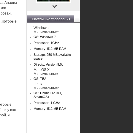
са. Анализ
аков
ирован.
Системные требования
и, которые
Windows
Минимальные:
OS: Windows 7
Processor: 1GHz
Memory: 512 MB RAM
Storage: 250 MB available
space
Directx: Version 9.0c
Mac OS X
Минимальные:
OS: TBA
Linux
Минимальные:
OS: Ubuntu 12.04+,
SteamOS+
Processor: 1 GHz
которые
Memory: 512 MB RAM
сли у вас
рой. Я