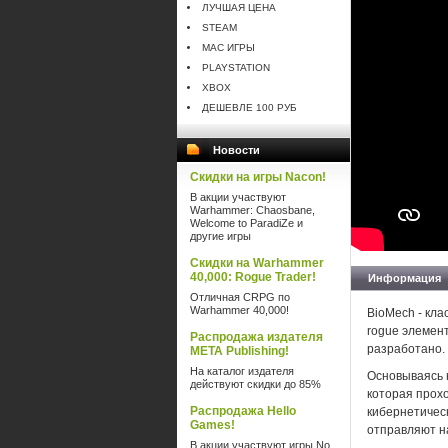
ЛУЧШАЯ ЦЕНА
STEAM
MAC ИГРЫ
PLAYSTATION
XBOX
ДЕШЕВЛЕ 100 РУБ
Новости
Скидки на игры Nacon!
В акции участвуют
Warhammer: Chaosbane,
Welcome to ParadiZe и
другие игры
Скидки на Warhammer
40,000: Rogue Trader!
Информация
Отличная CRPG по
Warhammer 40,000!
BioMech - кл
rogue элемент
Распродажа издателя
разработано. 
META Publishing!
На каталог издателя
Основываясь н
действуют скидки до 85%
которая прохо
Распродажа Hello
кибернетическ
Games!
отправляют н
В акции участвуют игры No