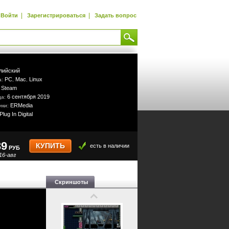
|
|
Войти
Зарегистрироваться
Задать вопрос
лийский
PC
Mac
Linux
а:
,
,
Steam
:
6 сентября 2019
да:
ERMedia
ики:
Plug In Digital
39
КУПИТЬ
есть в наличии
РУБ
16-авг
Скриншоты