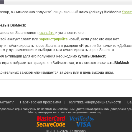
*
товар, вы
мгновенно
получите
лицензионный
ключ (cd key) BioMech
в
Stea
рать в BioMech
:
тановлен Steam клиент,
скачайте
и установите его .
свой аккаунт Steam или
зарегистрируйте
новый, если у вас его еще нет.
ункт «Активировать через Steam...» в разделе «Игры» либо нажмите «Добавит
ем углу приложения и выберите там «Активировать через Steam...».
юч активации (для его получения необходимо
купить BioMech
).
о игра отобразится в разделе «Библиотека», и вы сможете
скачать BioMech
.
арительных заказов ключ выдается за день или в день выхода игры.
аботает?
|
Партнерская программа
|
Политика конфиденциальности
|
Ва
даваемые игры получены по прямым лицензионным, дистрибьюторским или дилерским дог
Мы гарантируем легальность получаемых вами игр.
© 2010–2026,
Гамазавр