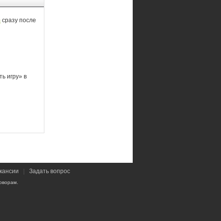
m
сразу после
ь игру» в
кансии
|
Задать вопрос
оворам.