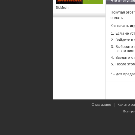
Что я покупаю
BioMech
Покупая этот 
оплаты.
Как начать
иг
Если не ус
Войдите в 
Выберите п
левом нижн
Введите кл
После этог
* – для предв
О магазине
|
Как это р
Все про