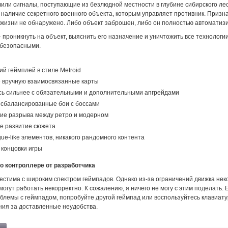
вили сигналы, поступающие из безлюдной местности в глубине сибирского ле
 наличие секретного военного объекта, которым управляет противник. Призн
 жизни не обнаружено. Либо объект заброшен, либо он полностью автоматиз
 проникнуть на объект, выяснить его назначение и уничтожить все технологи
ебезопасными.
ий геймплей в стиле Metroid
 вручную взаимосвязанные карты
сь сильнее с обязательными и дополнительными апгрейдами
 сбалансированные бои с боссами
ие разрыва между ретро и модерном
е развитие сюжета
gue-like элементов, никакого рандомного контента
концовки игры
 контроллере от разработчика
местима с широким спектром геймпадов. Однако из-за ограничений движка не
огут работать некорректно. К сожалению, я ничего не могу с этим поделать. Е
блемы с геймпадом, попробуйте другой геймпад или воспользуйтесь клавиату
ия за доставленные неудобства.