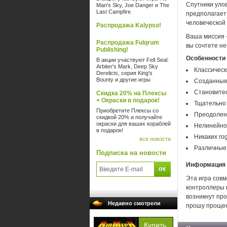
Спутники уло
Man's Sky, Joe Danger и The
Last Campfire
предполагает
человеческой
Распродажа Kalypso!
Ваша миссия -
Распродажа Fulqrum
вы сочтете н
Publishing!
Особенности
В акции участвуют Fell Seal:
Arbiter's Mark, Deep Sky
Классическ
Derelicts, серия King's
Bounty и другие игры
Созданные
Становите
Скидка 20% на Плексы
+ Окраски в подарок!
Тщательно
Приобретите Плексы со
Преодолен
скидкой 20% и получайте
окраски для ваших кораблей
Нелинейно
в подарок!
Никаких ro
все новости
Различные 
Подписка на новости
Информация о
Эта игра сов
контроллеры м
возникнут про
Недавно смотрели
прошу прощен