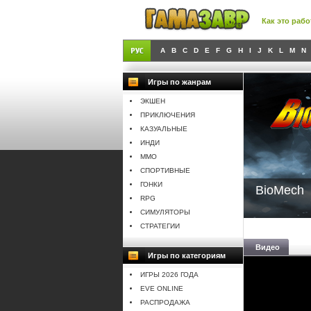
Как это рабо
A
B
C
D
E
F
G
H
I
J
K
L
M
N
Игры по жанрам
ЭКШЕН
ПРИКЛЮЧЕНИЯ
КАЗУАЛЬНЫЕ
ИНДИ
MMO
СПОРТИВНЫЕ
ГОНКИ
BioMech
RPG
СИМУЛЯТОРЫ
СТРАТЕГИИ
Видео
Игры по категориям
ИГРЫ 2026 ГОДА
EVE ONLINE
РАСПРОДАЖА