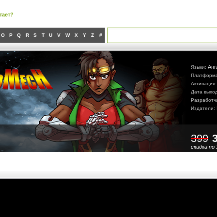
тает?
O
P
Q
R
S
T
U
V
W
X
Y
Z
#
Анг
Языки:
Платформ
Активация
Дата выхо
Разработч
Издатели:
399
скидка по 