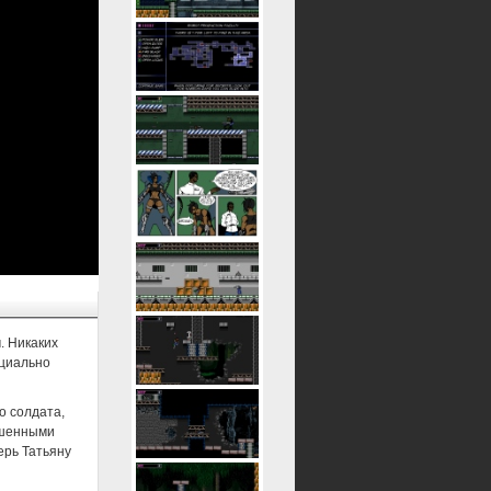
. Никаких
ециально
о солдата,
учшенными
ерь Татьяну