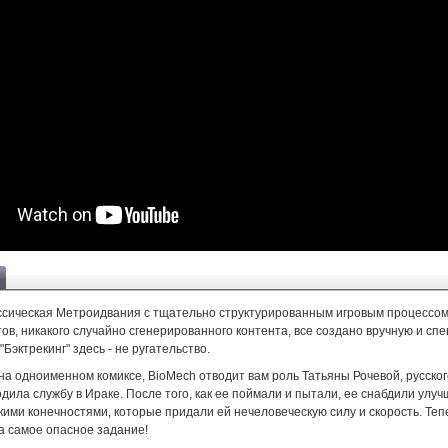
ассическая Метроидвания с тщательно структурированным игровым процессом
ов, никакого случайно сгенерированного контента, все создано вручную и сп
"Бэктрекинг" здесь - не ругательство.
а одноименном комиксе, BioMech отводит вам роль Татьяны Рочевой, русског
дила службу в Ираке. После того, как ее поймали и пытали, ее снабдили ул
ими конечностями, которые придали ей нечеловеческую силу и скорость. Теп
а самое опасное задание!