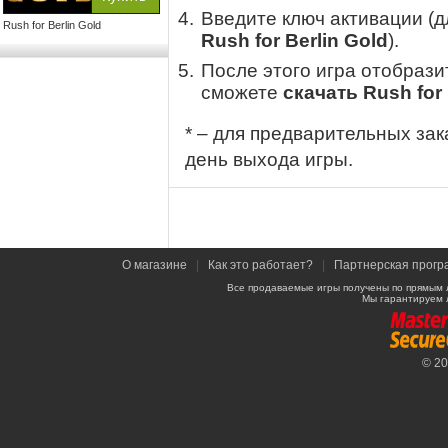
Введите ключ активации (
Rush for Berlin Gold
Rush for Berlin Gold
).
После этого игра отобрази
сможете
скачать Rush for 
* – для предварительных зак
день выхода игры.
О магазине
|
Как это работает?
|
Партнерская прогр
Все продаваемые игры получены по прямым 
Мы гарантируем 
© 2