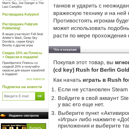
Man's Sky, Joe Danger и The
танков и ударить с неожидан
Last Campfire
вражескую технику и на ней 
Распродажа Kalypso!
Противостоять игрокам буде
Распродажа Fulqrum
может использовать подобны
Publishing!
В акции участвуют Fell Seal:
расти по мере прохождения 
Arbiter's Mark, Deep Sky
Derelicts, серия King's
Bounty и другие игры
Что я покупаю
Скидка 20% на Плексы
+ Окраски в подарок!
Покупая этот товар, вы
мгно
Приобретите Плексы со
скидкой 20% и получайте
(cd key) Rush for Berlin Gol
окраски для ваших кораблей
в подарок!
Как начать
играть в Rush for
все новости
Подписка на новости
Если не установлен Steam
Войдите в свой аккаунт St
у вас его еще нет.
Выберите пункт «Активиров
Недавно смотрели
«Игры» либо нажмите «Доб
приложения и выберите там