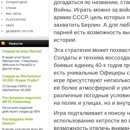
догадаться по названию, ст
ЛУЧШАЯ ЦЕНА
STEAM
Войны. Играть можно за вой
MAC ИГРЫ
армию СССР, цель которых п
PLAYSTATION
захватить Берлин. А для лю
XBOX
парней есть возможность вы
ДЕШЕВЛЕ 100 РУБ
истории.
Новости
Эта стратегия может похвас
Скидки на игры Nacon!
Солдаты и техника воссозда
В акции участвуют
Warhammer: Chaosbane,
боевых единиц 40-х годов пр
Welcome to ParadiZe и
другие игры
есть уникальные Офицеры с
Скидки на Warhammer
игре присутствуют нескольк
40,000: Rogue Trader!
Отличная CRPG по
её более атмосферной и увл
Warhammer 40,000!
различные погодные условия
Распродажа издателя
META Publishing!
на полях и улицах, но и внут
На каталог издателя
действуют скидки до 85%
Игра подталкивает к поиску
Распродажа Hello
использованию хитрости во 
Games!
возможность отвлечь внима
В акции участвуют игры No