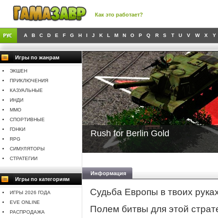
Как это работает?
A
B
C
D
E
F
G
H
I
J
K
L
M
N
O
P
Q
R
S
T
U
V
W
X
Y
Игры по жанрам
ЭКШЕН
ПРИКЛЮЧЕНИЯ
КАЗУАЛЬНЫЕ
ИНДИ
MMO
СПОРТИВНЫЕ
ГОНКИ
Rush for Berlin Gold
RPG
СИМУЛЯТОРЫ
СТРАТЕГИИ
Информация
Игры по категориям
Судьба Европы в твоих руках
ИГРЫ 2026 ГОДА
EVE ONLINE
Полем битвы для этой страт
РАСПРОДАЖА